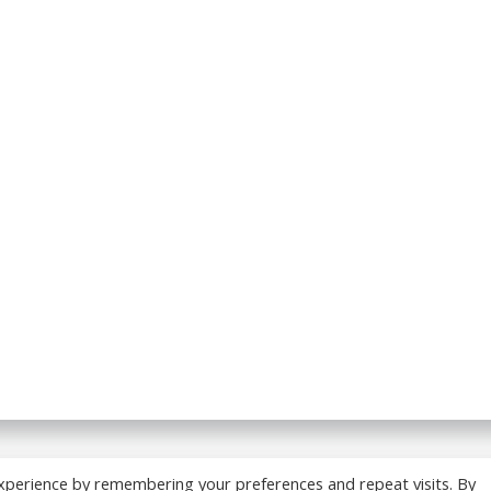
 BREADCRUMB.FR. Construit avec WordPress et
ColibriWP
xperience by remembering your preferences and repeat visits. By