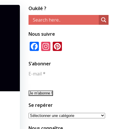
Oukilé ?
Nous suivre
Facebook
Instagram
Pinterest
S’abonner
E-mail
*
Se repérer
Se
repérer
Nous connaître