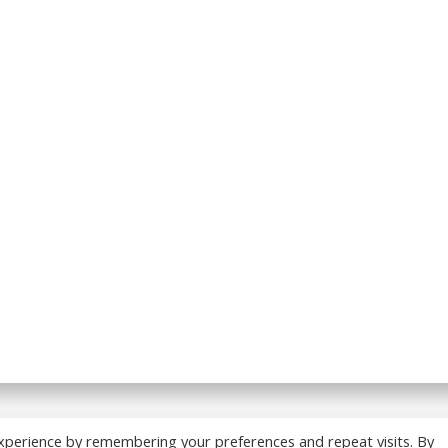
 BREADCRUMB.FR. Construit avec WordPress et
ColibriWP
xperience by remembering your preferences and repeat visits. By