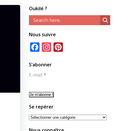
Oukilé ?
Nous suivre
Facebook
Instagram
Pinterest
S’abonner
E-mail
*
Se repérer
Se
repérer
Nous connaître