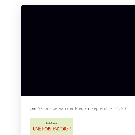
par
Véronique Van der Meij
sur
septembre 16, 2014