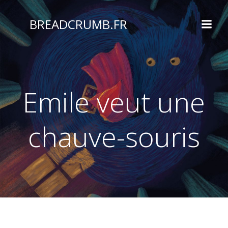
Aller
au
BREADCRUMB.FR
contenu
Emile veut une
chauve-souris