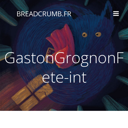
Aller
au
BREADCRUMB.FR
contenu
GastonGrognonF
ete-int