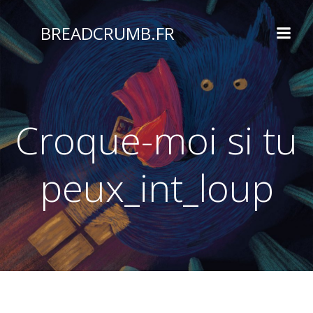
Aller
au
BREADCRUMB.FR
contenu
Croque-moi si tu
peux_int_loup