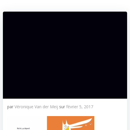
par
Véronique Van der Meij
sur
février 5, 2017