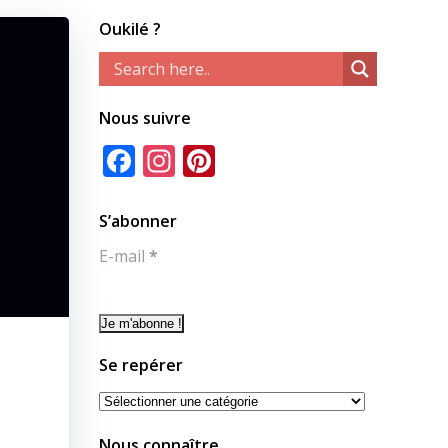
Oukilé ?
Nous suivre
Facebook
Instagram
Pinterest
S’abonner
E-mail
*
Se repérer
Se
repérer
Nous connaître