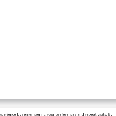
 BREADCRUMB.FR. Construit avec WordPress et
ColibriWP
xperience by remembering your preferences and repeat visits. By