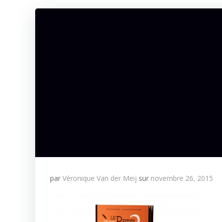
par
Véronique Van der Meij
sur
novembre 26, 2015