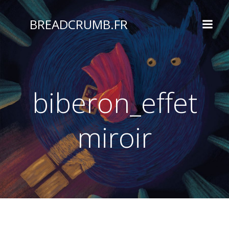
Aller
au
BREADCRUMB.FR
contenu
biberon_effet
miroir