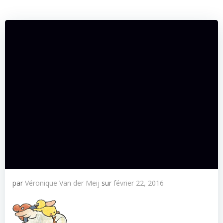
par
Véronique Van der Meij
sur
février 22, 2016