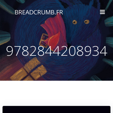
Aller
au
BREADCRUMB.FR
contenu
9782844208934