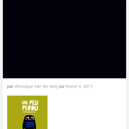
par
Véronique Van der Meij
sur
février 9, 2017