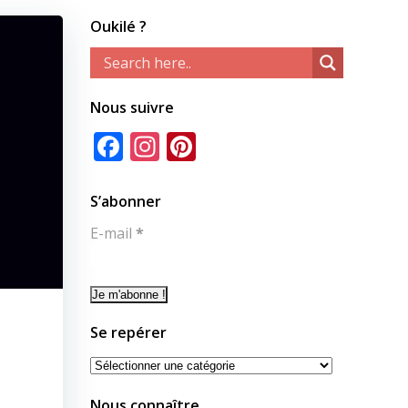
Oukilé ?
Nous suivre
Facebook
Instagram
Pinterest
S’abonner
E-mail
*
Se repérer
Se
repérer
Nous connaître