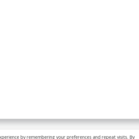
 BREADCRUMB.FR. Construit avec WordPress et
ColibriWP
xperience by remembering your preferences and repeat visits. By