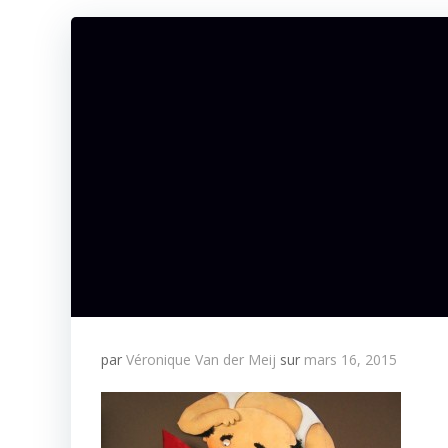
par
Véronique Van der Meij
sur
mars 16, 2015