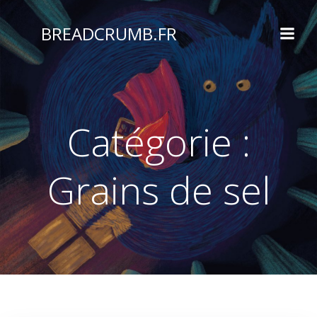
Aller
au
BREADCRUMB.FR
contenu
Catégorie :
Grains de sel