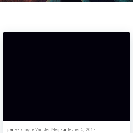
par
Véronique Van der Meij
sur
février 5, 2017