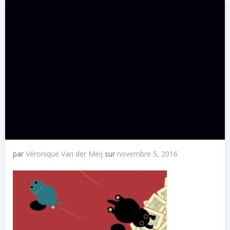
par
Véronique Van der Meij
sur
novembre 5, 2016