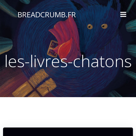
Aller
au
BREADCRUMB.FR
contenu
les-livres-chatons