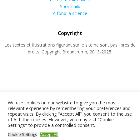
Spoiltchild
A fond la science
Copyright
Les textes et illustrations figurant sur le site ne sont pas libres de
droits. Copyright Breadcrumb, 2013-2025.
We use cookies on our website to give you the most
relevant experience by remembering your preferences and
repeat visits. By clicking “Accept All”, you consent to the use
© 2026 BREADCRUMB.FR. Construit avec WordPress
of ALL the cookies. However, you may visit "Cookie
Settings" to provide a controlled consent.
et
ColibriWP Theme
.
Cookie Settings
Accept All