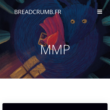
Aller
au
BREADCRUMB.FR
contenu
MMP