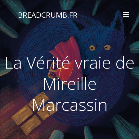
Aller
au
BREADCRUMB.FR
contenu
La Vérité vraie de
Mireille
Marcassin