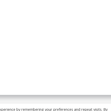
 BREADCRUMB.FR. Construit avec WordPress et
ColibriWP
xperience by remembering your preferences and repeat visits. By