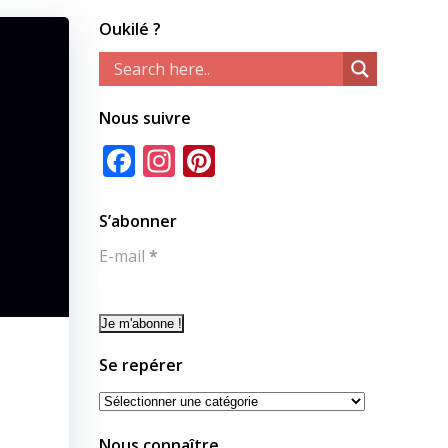
Oukilé ?
Nous suivre
Facebook
Instagram
Pinterest
S’abonner
E-mail
*
Se repérer
Se
repérer
Nous connaître