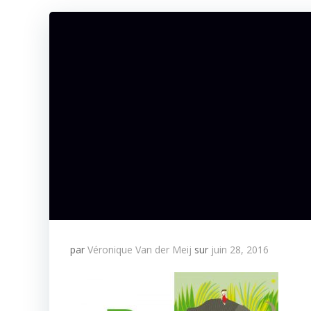
par
Véronique Van der Meij
sur
juin 28, 2016