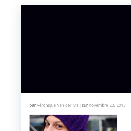
par
Véronique Van der Meij
sur
novembre 23, 2015