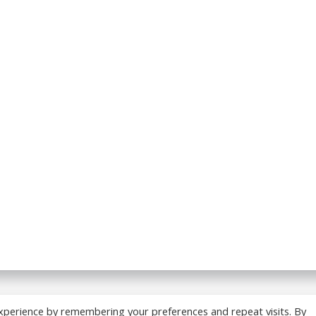
 BREADCRUMB.FR. Construit avec WordPress et
ColibriWP
xperience by remembering your preferences and repeat visits. By