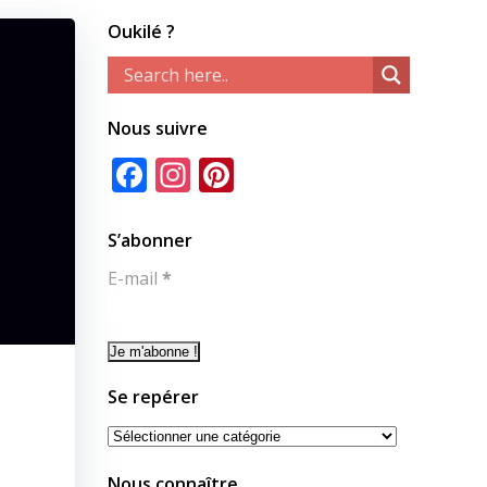
Oukilé ?
Nous suivre
Facebook
Instagram
Pinterest
S’abonner
E-mail
*
Se repérer
Se
repérer
Nous connaître