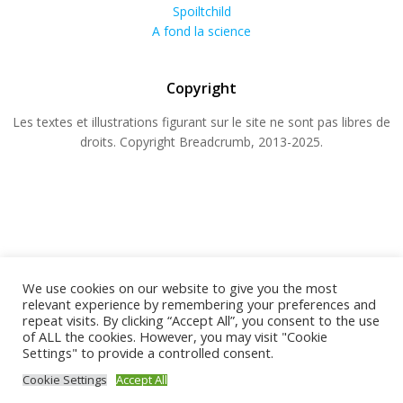
Spoiltchild
A fond la science
Copyright
Les textes et illustrations figurant sur le site ne sont pas libres de
droits. Copyright Breadcrumb, 2013-2025.
We use cookies on our website to give you the most
relevant experience by remembering your preferences and
repeat visits. By clicking “Accept All”, you consent to the use
© 2026 BREADCRUMB.FR. Construit avec WordPress
of ALL the cookies. However, you may visit "Cookie
Settings" to provide a controlled consent.
et
ColibriWP Theme
.
Cookie Settings
Accept All