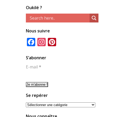
Oukilé ?
Nous suivre
Facebook
Instagram
Pinterest
S’abonner
E-mail
*
Se repérer
Se
repérer
Nous connaître