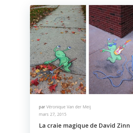
par
Véronique Van der Meij
mars 27, 2015
La craie magique de David Zinn