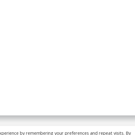
 BREADCRUMB.FR. Construit avec WordPress et
ColibriWP
xperience by remembering your preferences and repeat visits. By