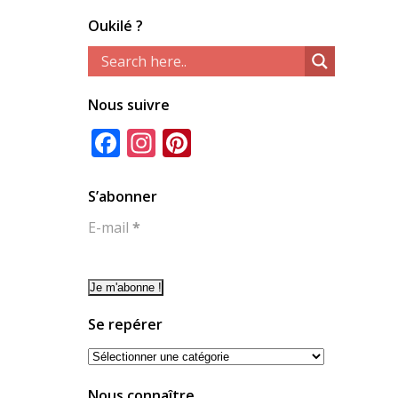
Oukilé ?
Nous suivre
Facebook
Instagram
Pinterest
S’abonner
E-mail
*
Se repérer
Se
repérer
Nous connaître