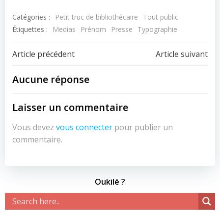
Catégories :
Petit truc de bibliothécaire
Tout public
Étiquettes :
Medias
Prénom
Presse
Typographie
Navigation
Navigation
Article précédent
Article suivant
de
de
Aucune réponse
l’article
l’article
Laisser un commentaire
Vous devez
vous connecter
pour publier un
commentaire.
Oukilé ?