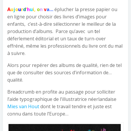
A
u
j
o
u
r
d
‘
h
u
i,
o
n
v
a…
éplucher la presse papier ou
en ligne pour choisir des livres d’images pour
enfants, c’est-à-dire sélectionner le meilleur de la
production d’albums. Parce qu’avec un
t
el
déferlement éditorial et un taux de turn-over
effréné, même les professionnels du livre ont du mal
à suivre.
Alors pour repérer des albums de qualité, rien de tel
que de consulter des sources d’information de…
qualité.
Breadcrumb en profite au passage pour solliciter
l’aide typographique de l’illustratrice néerlandaise
Mies van Hout
dont le travail tendre et juste est
connu dans toute l’Europe…