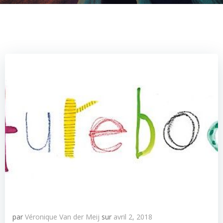
par
Véronique Van der Meij
sur
avril 2, 2018