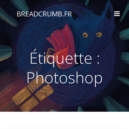
Aller
au
BREADCRUMB.FR
contenu
Étiquette :
Photoshop