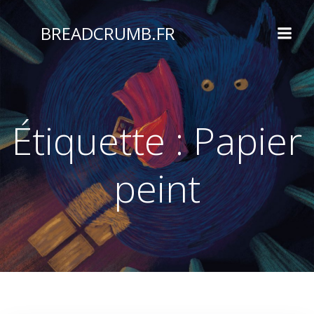
Aller
au
BREADCRUMB.FR
contenu
Étiquette :
Papier
peint