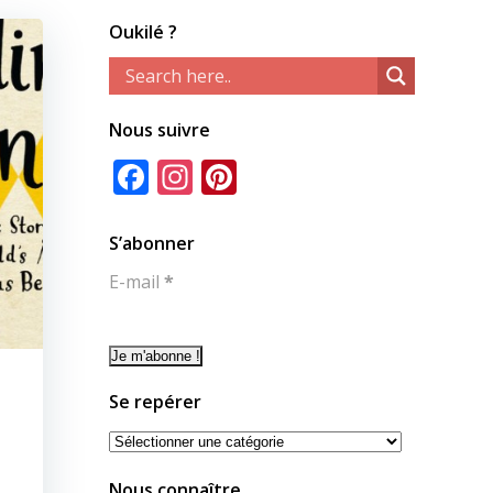
Oukilé ?
Nous suivre
Facebook
Instagram
Pinterest
S’abonner
E-mail
*
Se repérer
Se
repérer
Nous connaître