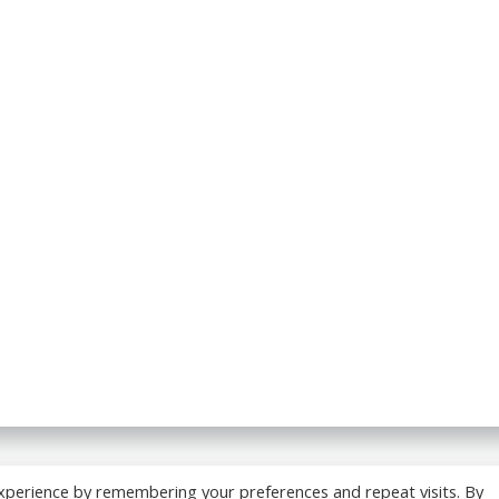
 BREADCRUMB.FR. Construit avec WordPress et
ColibriWP
xperience by remembering your preferences and repeat visits. By